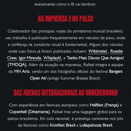
exatamente como o fã vai lembrar.
NA IMPRENSA E NO PALCO
Colaborador das principais vozes do jornalismo musical brasileiro,
seu trabalho é publicado frequentemente em veículos de peso, onde
a confiança na curadoria visual é fundamental. Alguns dos veículos
onde suas fotos já foram publicadas incluem:
Wikimetal
,
Roadie
Crew
,
Igor Miranda
,
Whiplash!
,
e
Tenho Mais Discos Que Amigos!
(TMDQA).
Além da atuação na imprensa, Rafael integra a equipe
da
MH Arts
, sendo um dos fotógrafos oficiais do festival
Bangers
Open Air
(antigo Summer Breeze Brasil).
DAS ARENAS INTERNACIONAIS AO UNDERGROUND
Com experiência em festivais europeus como
Hellfest (França)
e
Copenhell (Dinamarca)
, Rafael traz uma bagagem global para os
palcos brasileiros. Em solo nacional, é presença constante nos pits
de festivais como
Knotfest Brasil
e
Lollapalooza Brasil
.